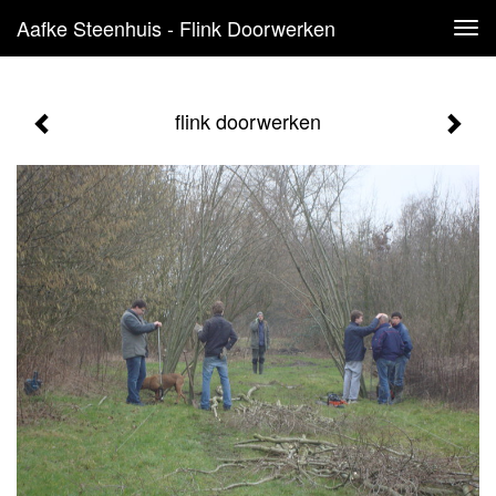
Aafke Steenhuis - Flink Doorwerken
Tog
navi
flink doorwerken