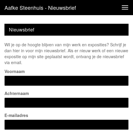
Aafke Steenhuis - Nieuwsbrief
Tog
navi
Nieuwsbrief
Wil je op de hoogte blijven van mijn werk en exposities? Schrijf je
dan hier in voor mijn nieuwsbrief. Als er nieuw werk of een nieuwe
expositie op mijn site geplaatst wordt, ontvang je de nieuwsbrief
via email.
Voornaam
Achternaam
E-mailadres