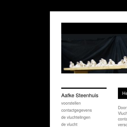
He
Aafke Steenhuis
voorstellen
Door
contactgegevens
Vluch
de vluchtelingen
cont
de vlucht
vers