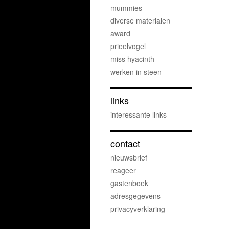
mummies
diverse materialen
award
prieelvogel
miss hyacinth
werken in steen
links
interessante links
contact
nieuwsbrief
reageer
gastenboek
adresgegevens
privacyverklaring