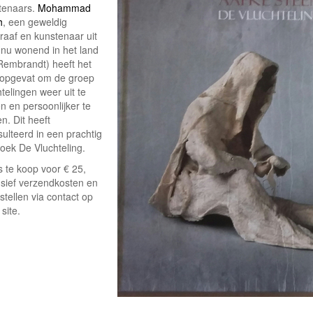
tenaars.
Mohammad
h
, een geweldig
raaf en kunstenaar uit
 (nu wonend in het land
Rembrandt) heeft het
 opgevat om de groep
telingen weer uit te
en en persoonlijker te
n. Dit heeft
ulteerd in een prachtig
boek De Vluchteling.
s te koop voor € 25,
usief verzendkosten en
stellen via contact op
site.