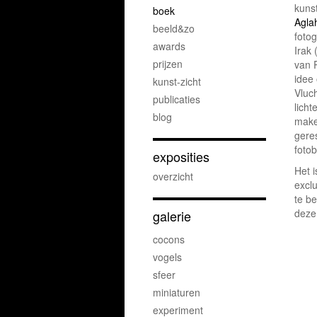
kuns
boek
Agla
beeld&zo
fotog
awards
Irak
prijzen
van 
idee
kunst-zicht
Vluch
publicaties
licht
blog
make
geres
foto
exposities
Het i
overzicht
excl
te be
deze 
galerie
cocons
vogels
sfeer
miniaturen
experiment