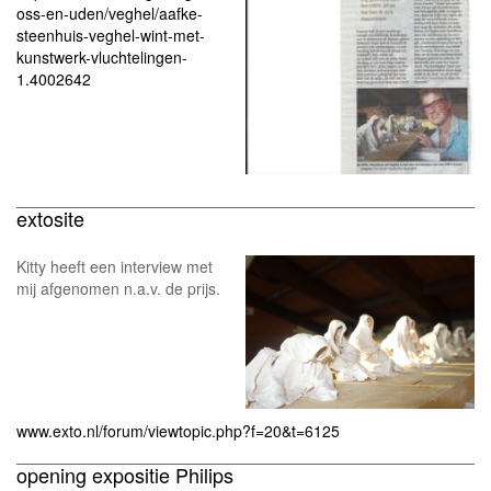
oss-en-uden/veghel/aafke-
steenhuis-veghel-wint-met-
kunstwerk-vluchtelingen-
1.4002642
extosite
Kitty heeft een interview met
mij afgenomen n.a.v. de prijs.
www.exto.nl/forum/viewtopic.php?f=20&t=6125
opening expositie Philips