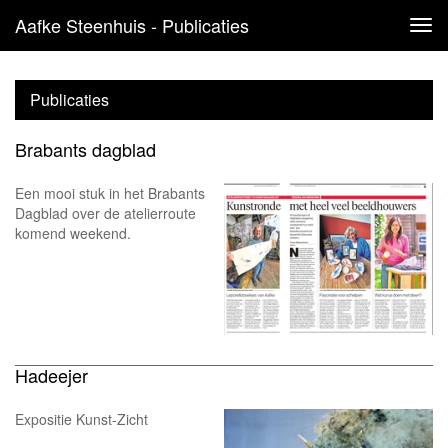
Aafke Steenhuis - Publicaties
Tog
navi
Publicaties
Brabants dagblad
Een mooi stuk in het Brabants
Dagblad over de atelierroute
komend weekend.
Hadeejer
Expositie Kunst-Zicht