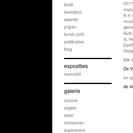
2017
boek
expos
beeld&zo
ik in
awards
muur
prijzen
gema
kluis
kunst-zicht
is, h
publicaties
EyeW
blog
film
Klik 
exposities
De V
overzicht
en o
de v
galerie
cocons
vogels
sfeer
miniaturen
experiment