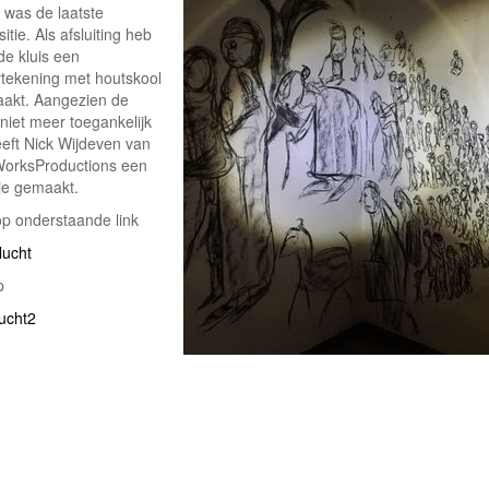
 was de laatste
itie. Als afsluiting heb
 de kluis een
tekening met houtskool
akt. Aangezien de
 niet meer toegankelijk
eeft Nick Wijdeven van
orksProductions een
pje gemaakt.
op onderstaande link
lucht
p
lucht2