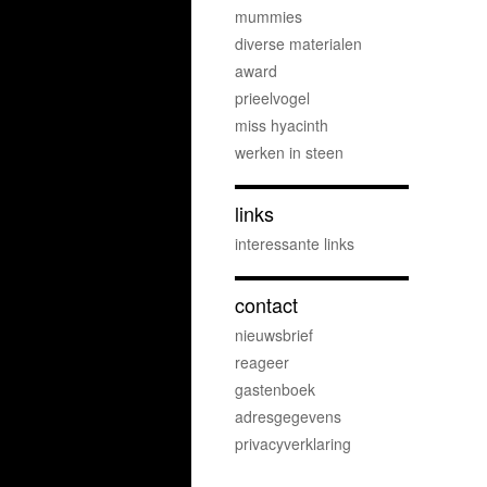
mummies
diverse materialen
award
prieelvogel
miss hyacinth
werken in steen
links
interessante links
contact
nieuwsbrief
reageer
gastenboek
adresgegevens
privacyverklaring