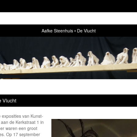
Aafke Steenhuis
De Vlucht
 Vlucht
 exposities van Kunst-
 aan de Kerkstraat 1 in
her waren een groot
es. Op 17 september