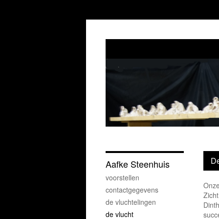
De
Aafke Steenhuis
voorstellen
Onze
contactgegevens
Zicht
de vluchtelingen
Dint
de vlucht
succ