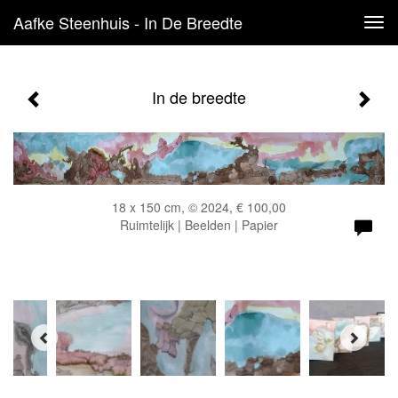
Aafke Steenhuis - In De Breedte
Tog
navi
In de breedte
18 x 150 cm, © 2024, € 100,00
Ruimtelijk | Beelden | Papier