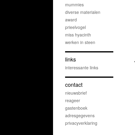
mummies
diverse materialen
award
prieelvogel
miss hyacinth
werken in steen
links
interessante links
contact
nieuwsbrief
reageer
gastenboek
adresgegevens
privacyverklaring