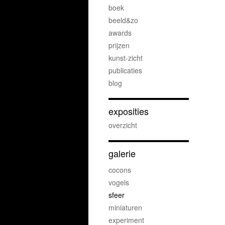
boek
beeld&zo
awards
prijzen
kunst-zicht
publicaties
blog
exposities
overzicht
galerie
cocons
vogels
sfeer
miniaturen
experiment