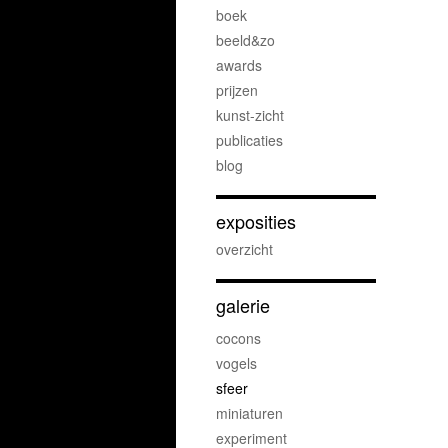
boek
beeld&zo
awards
prijzen
kunst-zicht
publicaties
blog
exposities
overzicht
galerie
cocons
vogels
sfeer
miniaturen
experiment