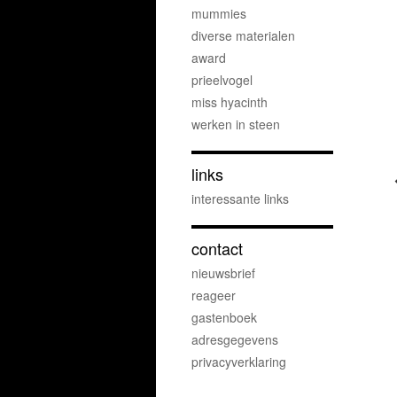
mummies
diverse materialen
award
prieelvogel
miss hyacinth
werken in steen
links
interessante links
contact
nieuwsbrief
reageer
gastenboek
adresgegevens
privacyverklaring