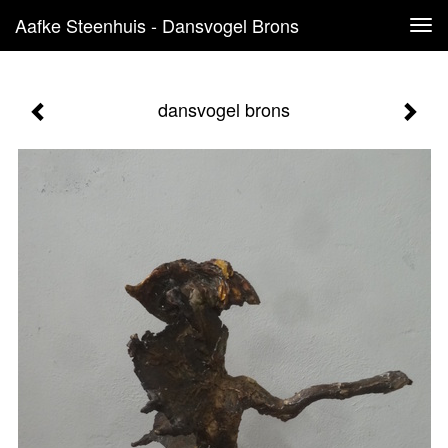
Aafke Steenhuis - Dansvogel Brons
Tog
navi
dansvogel brons