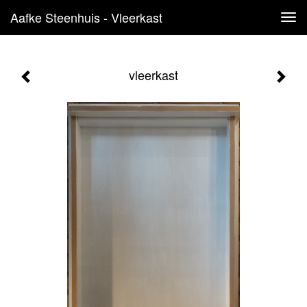
Aafke Steenhuis - Vleerkast
Tog
navi
vleerkast