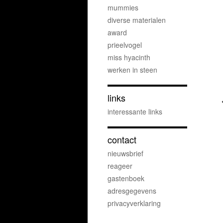
mummies
diverse materialen
award
prieelvogel
miss hyacinth
werken in steen
links
interessante links
contact
nieuwsbrief
reageer
gastenboek
adresgegevens
privacyverklaring