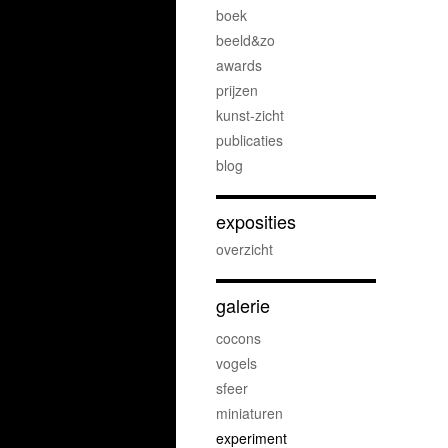
boek
beeld&zo
awards
prijzen
kunst-zicht
publicaties
blog
exposities
overzicht
galerie
cocons
vogels
sfeer
miniaturen
experiment