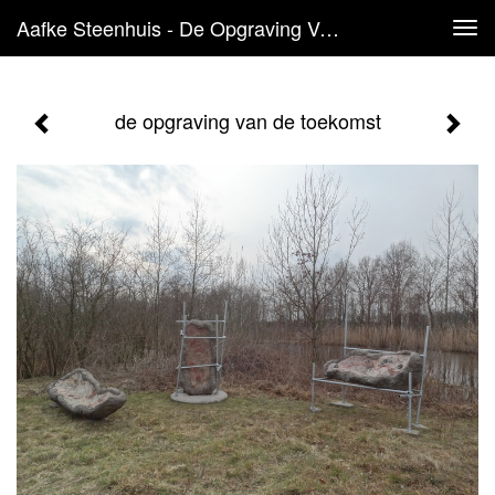
Aafke Steenhuis - De Opgraving Van De Toekomst
Tog
navi
de opgraving van de toekomst