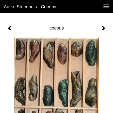
Aafke Steenhuis - Cocons
Tog
navi
cocons