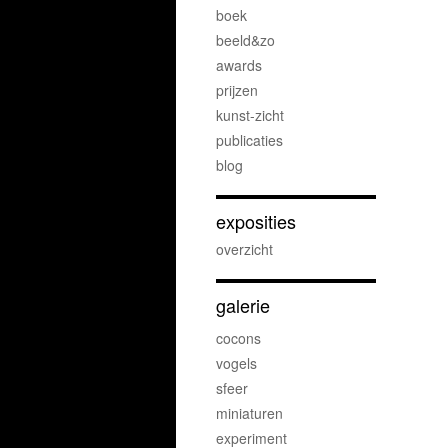
boek
beeld&zo
awards
prijzen
kunst-zicht
publicaties
blog
exposities
overzicht
galerie
cocons
vogels
sfeer
miniaturen
experiment