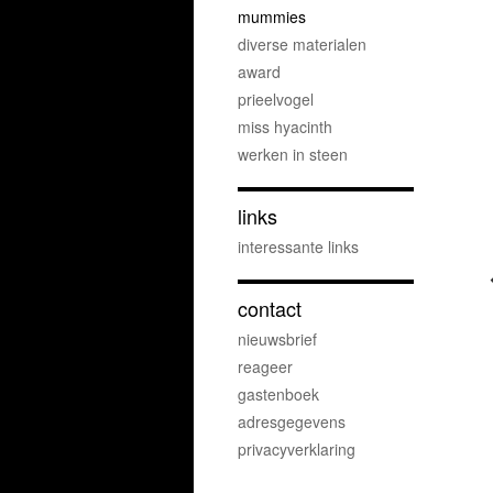
mummies
diverse materialen
award
prieelvogel
miss hyacinth
werken in steen
links
interessante links
contact
nieuwsbrief
reageer
gastenboek
adresgegevens
privacyverklaring