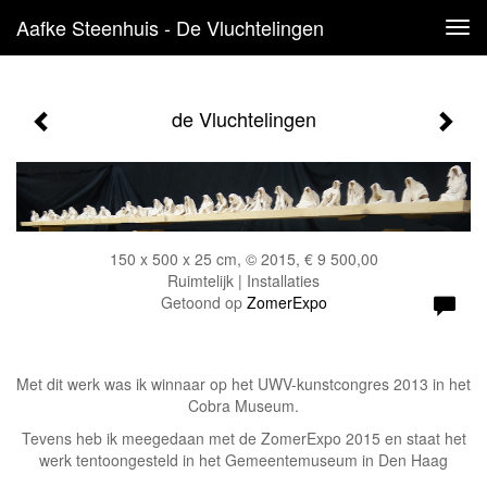
Aafke Steenhuis - De Vluchtelingen
Tog
navi
de Vluchtelingen
150 x 500 x 25 cm, © 2015, € 9 500,00
Ruimtelijk | Installaties
Getoond op
ZomerExpo
Met dit werk was ik winnaar op het UWV-kunstcongres 2013 in het
Cobra Museum.
Tevens heb ik meegedaan met de ZomerExpo 2015 en staat het
werk tentoongesteld in het Gemeentemuseum in Den Haag