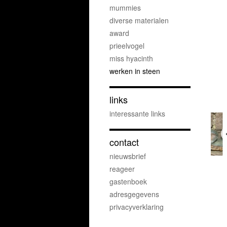
mummies
diverse materialen
award
prieelvogel
miss hyacinth
werken in steen
links
interessante links
contact
nieuwsbrief
reageer
gastenboek
adresgegevens
privacyverklaring