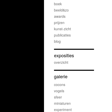
boek
beeld&zo
awards
prijzen
kunst-zicht
publicaties
blog
exposities
overzicht
galerie
cocons
vogels
sfeer
miniaturen
experiment