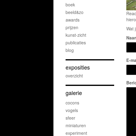
boek
beeld&zo
Reac
hiero
awards
prijzen
Wat j
kunst-zicht
Naa
publicaties
blog
E-ma
exposities
overzicht
Beri
galerie
cocons
vogels
sfeer
miniaturen
experiment