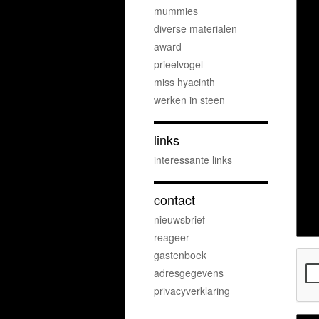
mummies
diverse materialen
award
prieelvogel
miss hyacinth
werken in steen
links
interessante links
contact
nieuwsbrief
reageer
gastenboek
adresgegevens
privacyverklaring