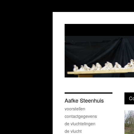
Co
Aafke Steenhuis
voorstellen
contactgegevens
de vluchtelingen
de vlucht